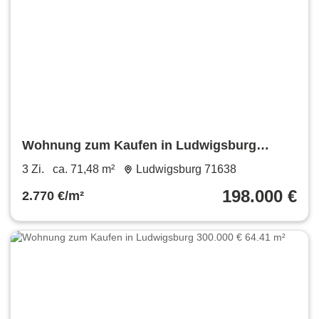
Wohnung zum Kaufen in Ludwigsburg
198.000 € 71.48 m²
3 Zi.
ca. 71,48 m²
Ludwigsburg 71638
198.000 €
2.770 €/m²