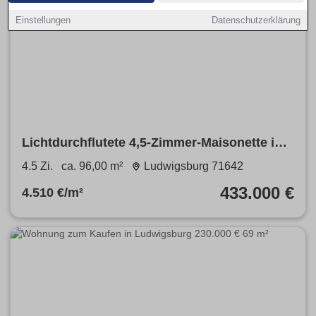
Einstellungen
Datenschutzerklärung
Lichtdurchflutete 4,5-Zimmer-Maisonette in
LB-Poppenweiler
4.5 Zi.
ca. 96,00 m²
Ludwigsburg 71642
433.000 €
4.510 €/m²