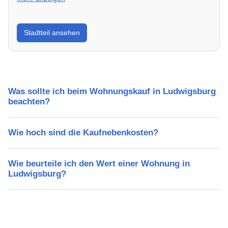
Erfahre mehr über deinen Stadtteil in Ludwigsburg:
Stadtteil ansehen
Lebensqualität, Verkehrsanbindung, Schulen,
Freizeitmöglichkeiten und Mietpreise.
Was sollte ich beim Wohnungskauf in Ludwigsburg
beachten?
Wie hoch sind die Kaufnebenkosten?
Wie beurteile ich den Wert einer Wohnung in
Ludwigsburg?