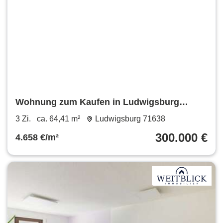
Wohnung zum Kaufen in Ludwigsburg
300.000 € 64.41 m²
3 Zi.
ca. 64,41 m²
Ludwigsburg 71638
300.000 €
4.658 €/m²