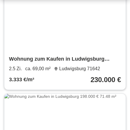
Wohnung zum Kaufen in Ludwigsburg
230.000 € 69 m²
2.5 Zi.
ca. 69,00 m²
Ludwigsburg 71642
230.000 €
3.333 €/m²