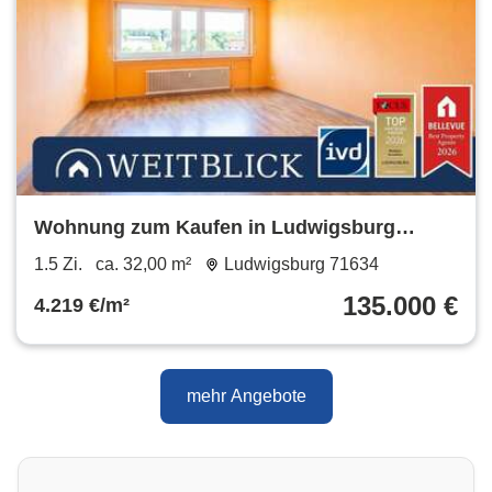
Wohnung zum Kaufen in Ludwigsburg
135.000 € 32 m²
1.5 Zi.
ca. 32,00 m²
Ludwigsburg 71634
135.000 €
4.219 €/m²
mehr Angebote