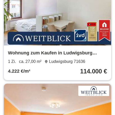
Wohnung zum Kaufen in Ludwigsburg
114.000 € 27 m²
1 Zi.
ca. 27,00 m²
Ludwigsburg 71636
114.000 €
4.222 €/m²