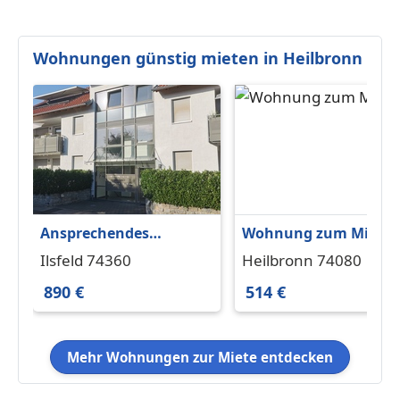
Wohnungen günstig mieten in Heilbronn
Ansprechendes
Wohnung zum Miete
Appartement in
in Heilbronn 514 € 64.
Ilsfeld 74360
Heilbronn 74080
schöner Wohnlage
m²
890 €
514 €
Mehr Wohnungen zur Miete entdecken